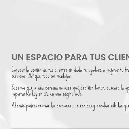
UN ESPACIO PARA TUS CLIE
Conocer la opinión de tus clientes sin duda te ayudará a mejorar tu tr
servicios. Así que todo son ventajas.
Sabemos que si una persona no sabe qué decisión tomar, buscará la opin
importantes hoy en día en una página web.
Además podrás revisar las opiniones que recibas y aprobar sólo las que