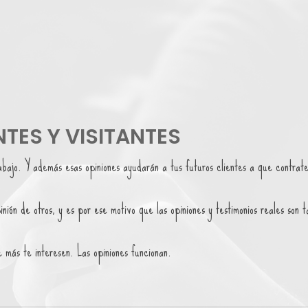
NTES Y VISITANTES
abajo. Y además esas opiniones ayudarán a tus futuros clientes a que contrate
ión de otros, y es por ese motivo que las opiniones y testimonios reales son t
 más te interesen. Las opiniones funcionan.